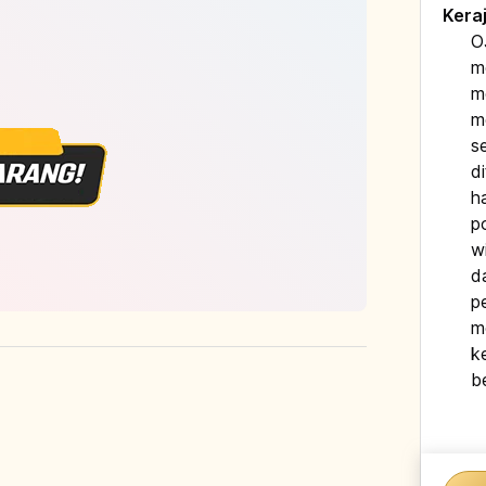
Kera
O
m
m
m
s
d
h
p
w
d
p
m
k
b