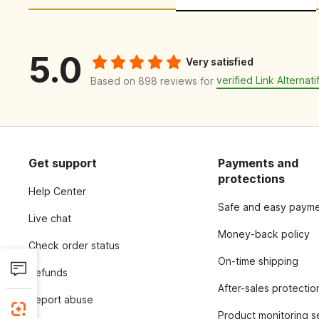
5.0
Very satisfied
verified Link Alternati
Based on 898 reviews for
Get support
Payments and
protections
Help Center
Safe and easy paym
Live chat
Money-back policy
Check order status
On-time shipping
Refunds
After-sales protectio
Report abuse
Product monitoring s