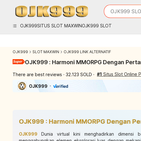
iphones 16
What are you
OJK999 SL
torras phone
samsung not
OJK999
SITUS SLOT MAXWIN
OJK999 SLOT
iphones 15 p
OJK999
SLOT MAXWIN
OJK999 LINK ALTERNATIF
OJK999 : Harmoni MMORPG Dengan Pertar
#1
Situs Slot Online 
There are best reviews
32.123 SOLD
OJK999

Previous slide
Next slide
OJK999 : Harmoni MMORPG Dengan Per
OJK999
Dunia virtual kini menghadirkan dimens
menggabungkan elemen eksplorasi luas dengan mekanis