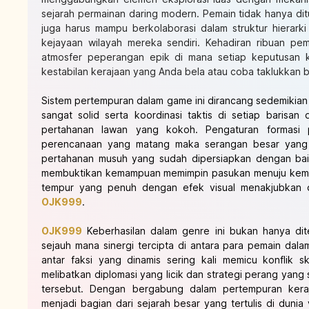
sejarah permainan daring modern. Pemain tidak hanya dit
juga harus mampu berkolaborasi dalam struktur hierark
kejayaan wilayah mereka sendiri. Kehadiran ribuan p
atmosfer peperangan epik di mana setiap keputusan 
kestabilan kerajaan yang Anda bela atau coba taklukkan b
Sistem pertempuran dalam game ini dirancang sedemikian
sangat solid serta koordinasi taktis di setiap bari
pertahanan lawan yang kokoh. Pengaturan formasi 
perencanaan yang matang maka serangan besar yang d
pertahanan musuh yang sudah dipersiapkan dengan baik
membuktikan kemampuan memimpin pasukan menuju kemen
tempur yang penuh dengan efek visual menakjubkan d
OJK999
.
OJK999
Keberhasilan dalam genre ini bukan hanya dit
sejauh mana sinergi tercipta di antara para pemain dala
antar faksi yang dinamis sering kali memicu konflik s
melibatkan diplomasi yang licik dan strategi perang yang 
tersebut. Dengan bergabung dalam pertempuran kera
menjadi bagian dari sejarah besar yang tertulis di dun