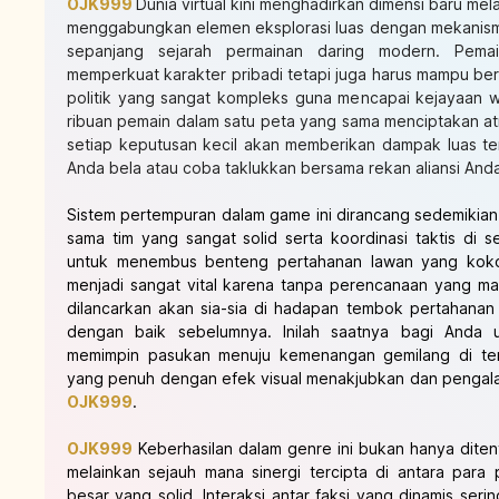
OJK999
Dunia virtual kini menghadirkan dimensi baru m
menggabungkan elemen eksplorasi luas dengan mekanism
sepanjang sejarah permainan daring modern. Pemai
memperkuat karakter pribadi tetapi juga harus mampu berk
politik yang sangat kompleks guna mencapai kejayaan wi
ribuan pemain dalam satu peta yang sama menciptakan a
setiap keputusan kecil akan memberikan dampak luas te
Anda bela atau coba taklukkan bersama rekan aliansi And
Sistem pertempuran dalam game ini dirancang sedemikian
sama tim yang sangat solid serta koordinasi taktis di 
untuk menembus benteng pertahanan lawan yang koko
menjadi sangat vital karena tanpa perencanaan yang m
dilancarkan akan sia-sia di hadapan tembok pertahana
dengan baik sebelumnya. Inilah saatnya bagi Anda
memimpin pasukan menuju kemenangan gemilang di te
yang penuh dengan efek visual menakjubkan dan pengala
OJK999
.
OJK999
Keberhasilan dalam genre ini bukan hanya diten
melainkan sejauh mana sinergi tercipta di antara par
besar yang solid. Interaksi antar faksi yang dinamis seri