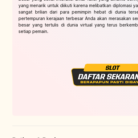
yang menarik untuk diikuti karena melibatkan diplomasi ya
sangat brilian dari para pemimpin hebat di dunia te
pertempuran kerajaan terbesar Anda akan merasakan sens
besar yang tertulis di dunia virtual yang terus berk
setiap pemain.