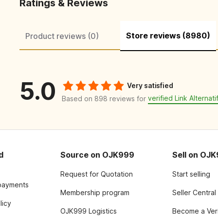
Ratings & Reviews
Store reviews (8980)
Product reviews (0)
5.0
Very satisfied
verified Link Alternati
Based on 898 reviews for
d
Source on OJK999
Sell on OJ
Request for Quotation
Start selling
payments
Membership program
Seller Central
licy
OJK999 Logistics
Become a Veri